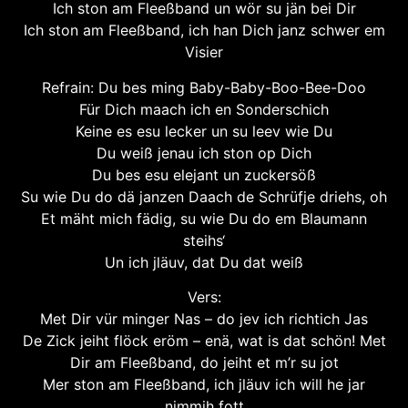
Ich ston am Fleeßband un wör su jän bei Dir
Ich ston am Fleeßband, ich han Dich janz schwer em
Visier
Refrain: Du bes ming Baby-Baby-Boo-Bee-Doo
Für Dich maach ich en Sonderschich
Keine es esu lecker un su leev wie Du
Du weiß jenau ich ston op Dich
Du bes esu elejant un zuckersöß
Su wie Du do dä janzen Daach de Schrüfje driehs, oh
Et mäht mich fädig, su wie Du do em Blaumann
steihs‘
Un ich jläuv, dat Du dat weiß
Vers:
Met Dir vür minger Nas – do jev ich richtich Jas
De Zick jeiht flöck eröm – enä, wat is dat schön! Met
Dir am Fleeßband, do jeiht et m’r su jot
Mer ston am Fleeßband, ich jläuv ich will he jar
nimmih fott