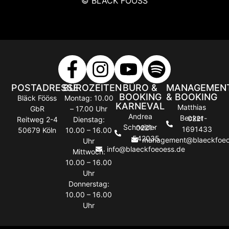
© BLÄCK FÖÖSS
POSTADRESSE
BÜROZEITEN
BÜRO &
MANAGEMEN
BOOKING
& BOOKING
Bläck Fööss
Montag: 10.00
KARNEVAL
Matthias
GbR
– 17.00 Uhr
Andrea
Becker
0221-
Reitweg 2-4
Dienstag:
Schneider
0221-
1691433
50679 Köln
10.00 – 16.00
542035
management@blaeckfoeo
Uhr
info@blaeckfoeoess.de
Mittwoch:
10.00 – 16.00
Uhr
Donnerstag:
10.00 – 16.00
Uhr