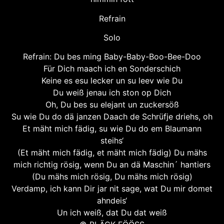
Refrain
Solo
Refrain: Du bes ming Baby-Baby-Boo-Bee-Doo
Für Dich maach ich en Sonderschich
Keine es esu lecker un su leev wie Du
Du weiß jenau ich ston op Dich
Oh, Du bes su elejant un zuckersöß
Su wie Du do dä janzen Daach de Schrüfje driehs, oh
Et mäht mich fädig, su wie Du do em Blaumann
steihs‘
(Et mäht mich fädig, et mäht mich fädig) Du mähs
mich richtig rösig, wenn Du an dä Maschin´ hantiers
(Du mähs mich rösig, Du mähs mich rösig)
Verdamp, ich kann Dir jar nit sage, wat Du mir domet
ahndeis‘
Un ich weiß, dat Du dat weiß