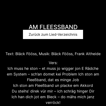
AM FLEESSBAND
Zurück zum Lied-Verzeichnis
Text: Bläck Fööss, Musik: Bläck Fööss, Frank Altheide
Vers:
Ich muss he ston – et muss jo wigger jon E Rädche
em System – sch’an domet kei Problem Ich ston am
Fleeßband, dat es minge Job
Ich ston am Fleeßband un placke em Akkord
Du steihs’ direk vür mir – ich schräg hinger Dir
Ich han dich jot em Bleck – do mähs mich janz
verröck!