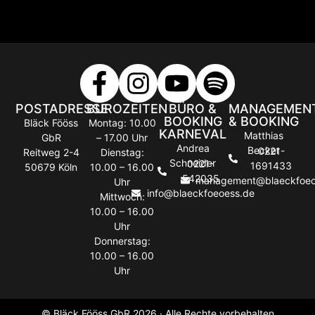
POSTADRESSE
BÜROZEITEN
BÜRO &
MANAGEMEN
BOOKING
& BOOKING
Bläck Fööss
Montag: 10.00
KARNEVAL
Matthias
GbR
– 17.00 Uhr
Andrea
Becker
0221-
Reitweg 2-4
Dienstag:
Schneider
0221-
1691433
50679 Köln
10.00 – 16.00
542035
management@blaeckfoeo
Uhr
info@blaeckfoeoess.de
Mittwoch:
10.00 – 16.00
Uhr
Donnerstag:
10.00 – 16.00
Uhr
© Bläck Fööss GbR 2026 · Alle Rechte vorbehalten