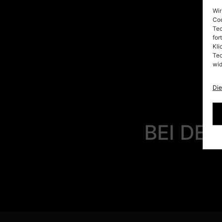
Wir
Coo
Tec
for
Kli
Tec
wid
Die
BEI DE