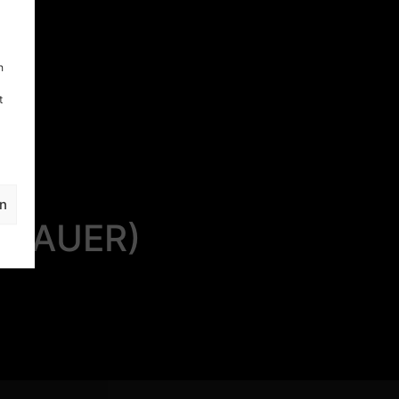
h
t
en
 BAUER)