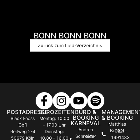
BONN BONN BONN
Zurück zum Lied-Verzeichnis
POSTADRESSE
BÜROZEITEN
BÜRO &
MANAGEMEN
BOOKING
& BOOKING
Bläck Fööss
Montag: 10.00
KARNEVAL
Matthias
GbR
– 17.00 Uhr
Andrea
Becker
0221-
Reitweg 2-4
Dienstag:
Schneider
0221-
1691433
50679 Köln
10.00 – 16.00