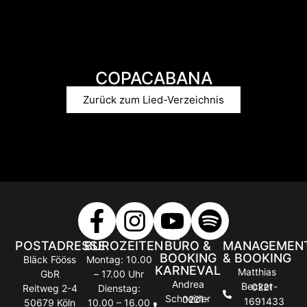
COPACABANA
Zurück zum Lied-Verzeichnis
POSTADRESSE
BÜROZEITEN
BÜRO &
MANAGEMEN
BOOKING
& BOOKING
Bläck Fööss
Montag: 10.00
KARNEVAL
Matthias
GbR
– 17.00 Uhr
Andrea
Becker
0221-
Reitweg 2-4
Dienstag:
Schneider
0221-
1691433
50679 Köln
10.00 – 16.00