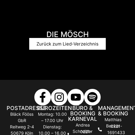
DIE MÖSCH
Zurück zum Lied-Verzeichnis
POSTADRESSE
BÜROZEITEN
BÜRO &
MANAGEMEN
BOOKING
& BOOKING
Bläck Fööss
Montag: 10.00
KARNEVAL
Matthias
GbR
– 17.00 Uhr
Andrea
Becker
0221-
Reitweg 2-4
Dienstag:
Schneider
0221-
1691433
50679 Köln
10.00 – 16.00