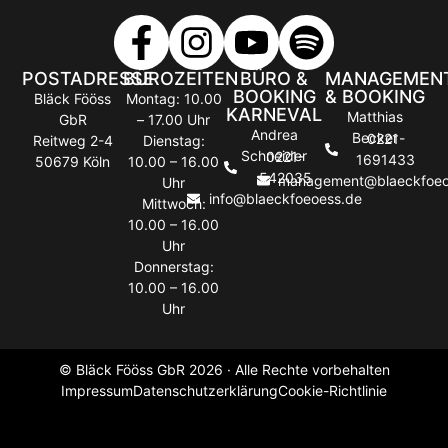
POSTADRESSE
BÜROZEITEN
BÜRO &
MANAGEMEN
BOOKING
& BOOKING
Bläck Fööss
Montag: 10.00
KARNEVAL
Matthias
GbR
– 17.00 Uhr
Andrea
Becker
0221-
Reitweg 2-4
Dienstag:
Schneider
0221-
1691433
50679 Köln
10.00 – 16.00
542035
management@blaeckfoeo
Uhr
info@blaeckfoeoess.de
Mittwoch:
10.00 – 16.00
Uhr
Donnerstag:
10.00 – 16.00
Uhr
© Bläck Fööss GbR 2026 · Alle Rechte vorbehalten
Impressum
Datenschutzerklärung
Cookie-Richtlinie