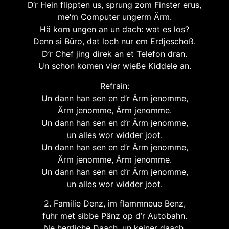
D‘r Hein flippten us, sprung zom Finster erus,
me‘m Computer ungerm Ärm.
Hä kom ungen an un dach: wat es los?
Denn si Büro, dat loch nur em Erdjeschoß.
D’r Chef jing direk an et Telefon dran.
Un schon komen vier wieße Kiddele an.
Refrain:
Un dann han sen en d’r Ärm jenomme,
Ärm jenomme, Ärm jenomme.
Un dann han sen en d’r Ärm jenomme,
un alles wor widder joot.
Un dann han sen en d’r Ärm jenomme,
Ärm jenomme, Ärm jenomme.
Un dann han sen en d’r Ärm jenomme,
un alles wor widder joot.
2. Familie Denz, im flammneue Benz,
fuhr met sibbe Pänz op d’r Autobahn.
Ne herrliche Daach, un keiner daach,