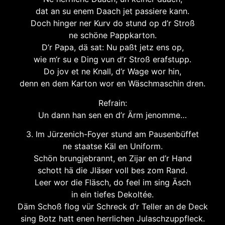
dat an su enem Daach jet passiere kann.
Doch hinger ner Kurv do stund op d’r Stroß
ne schöne Pappkarton.
D’r Papa, dä sat: Nu paßt jetz ens op,
wie m‘r su e Ding vun d’r Stroß erafstupp.
Do jov et ne Knall, d‘r Wage wor hin,
denn en dem Karton wor en Wäschmaschin dren.
Refrain:
Un dann han sen en d’r Ärm jenomme…
3. Im Jürzenich-Foyer stund am Pausenbüffet
ne staatse Käl en Uniform.
Schön brungjebrannt, en Zijar en d’r Hand
schott hä die Jläser voll bes zom Rand.
Leer wor die Fläsch, do feel im sing Äsch
in ein tiefes Dekoltée.
Däm Schoß flog vür Schreck d’r Teller an de Deck
sing Botz hatt enen herrlichen Julaschzuppfleck.