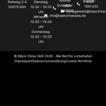
Andrea
Becker
0221-
Reitweg 2-4
Dienstag:
Schneider
0221-
1691433
50679 Köln
10.00 – 16.00
542035
management@blaeckfoeo
Uhr
info@blaeckfoeoess.de
Mittwoch:
10.00 – 16.00
Uhr
Donnerstag:
10.00 – 16.00
Uhr
© Bläck Fööss GbR 2026 · Alle Rechte vorbehalten
Impressum
Datenschutzerklärung
Cookie-Richtlinie