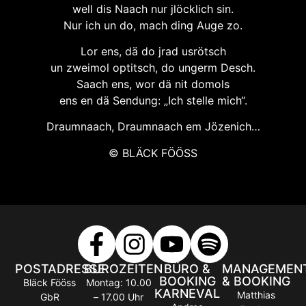
well dis Naach nur jlöcklich sin.
Nur ich un do, mach ding Auge zo.
Lor ens, dä do jrad usrötsch
un zweimol optitsch, do ungerm Desch.
Saach ens, wor dä nit domols
ens en dä Sendung: „Ich stelle mich“.
Draumnaach, Draumnaach em Jözenich…
© BLÄCK FÖÖSS
POSTADRESSE
BÜROZEITEN
BÜRO &
MANAGEMEN
BOOKING
& BOOKING
Bläck Fööss
Montag: 10.00
KARNEVAL
Matthias
GbR
– 17.00 Uhr