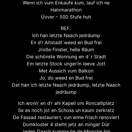
Wenn ich vum Enkaufe kum, lauf ich ne
Halvmarathon
Üvver – 500 Stufe huh
REF.:
Ich han letzte Naach jedräump
En d’r Altstadt weed en Bud frei
Jroße Finster, helle Räum
Die schönste Wonnung en d`r Stadt
Em letzte Stock unger’m leeve Jott
Met Aussich vum Balkon
Jo, do weed en Bud frei
Dat han ich letzte Naach jedräump, letzte Naach
jedräump
Ich wonn’ en d’r ahl Kapell om Roncalliplatz
Se es noch jot en Schoss un kaum zerkratz
De Fassad restauriert, vun enne frisch renoviert
Domkloster 4 steiht jetz an minger Dür
Jeden Daach kumme he de Minsche hin