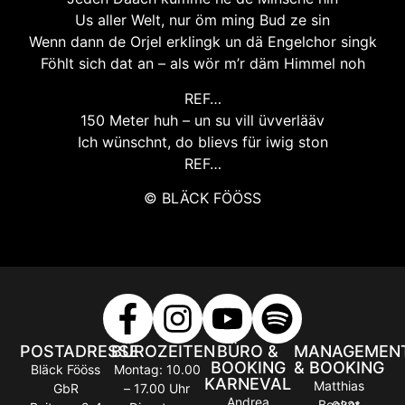
Us aller Welt, nur öm ming Bud ze sin
Wenn dann de Orjel erklingk un dä Engelchor singk
Föhlt sich dat an – als wör m’r däm Himmel noh
REF…
150 Meter huh – un su vill üvverlääv
Ich wünschnt, do blievs für iwig ston
REF…
© BLÄCK FÖÖSS
POSTADRESSE
BÜROZEITEN
BÜRO &
MANAGEMEN
BOOKING
& BOOKING
Bläck Fööss
Montag: 10.00
KARNEVAL
Matthias
GbR
– 17.00 Uhr
Andrea
Becker