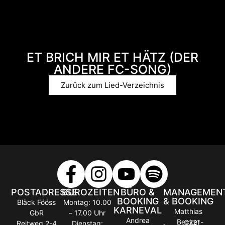
ET BRICH MIR ET HÄTZ (DER
ANDERE FC-SONG)
Zurück zum Lied-Verzeichnis
POSTADRESSE
BÜROZEITEN
BÜRO &
MANAGEMEN
BOOKING
& BOOKING
Bläck Fööss
Montag: 10.00
KARNEVAL
Matthias
GbR
– 17.00 Uhr
Andrea
Becker
0221-
Reitweg 2-4
Dienstag: