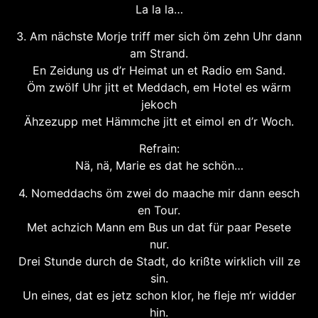
La la la…
3. Am nächste Morje triff mer sich öm zehn Uhr dann
am Strand.
En Zeidung us d’r Heimat un et Radio em Sand.
Öm zwölf Uhr jitt et Meddach, em Hotel es wärm
jekoch
Ähzezupp met Hämmche jitt et eimol en d’r Woch.
Refrain:
Nä, nä, Marie es dat he schön…
4. Nomeddachs öm zwei do maache mir dann eesch
en Tour.
Met achzich Mann em Bus un dat für paar Pesete
nur.
Drei Stunde durch de Stadt, do krißte wirklich vill ze
sin.
Un eines, dat es jetz schon klor, he fleje m‘r widder
hin.