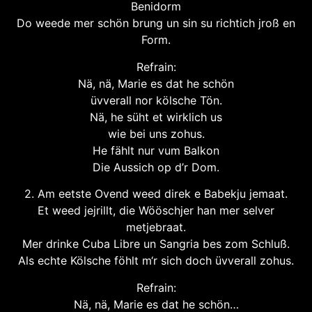
Benidorm
Do weede mer schön brung un sin su richtich jroß en
Form.
Refrain:
Nä, nä, Marie es dat he schön
üvverall nor kölsche Tön.
Nä, he süht et wirklich us
wie bei uns zohus.
He fählt nur vum Balkon
Die Aussich op d’r Dom.
2. Am eetste Ovend weed direk e Babekju jemaat.
Et weed jejrillt, die Wööschjer han mer selver
metjebraat.
Mer drinke Cuba Libre un Sangria bes zom Schluß.
Als echte Kölsche föhlt m‘r sich doch üvverall zohus.
Refrain:
Nä, nä, Marie es dat he schön…