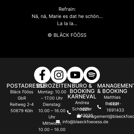
Refrain:
Nä, nä, Marie es dat he schön…
La la la…
© BLÄCK FÖÖSS
POSTADRESSE
BÜROZEITEN
BÜRO &
MANAGEMEN
BOOKING
& BOOKING
Bläck Fööss
Montag: 10.00
KARNEVAL
Matthias
GbR
– 17.00 Uhr
Andrea
Becker
0221-
Reitweg 2-4
Dienstag:
Schneider
0221-
1691433
50679 Köln
10.00 – 16.00
542035
management@blaeckfoeo
Uhr
info@blaeckfoeoess.de
Mittwoch:
10.00 – 16.00