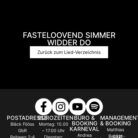
FASTELOOVEND SIMMER
WIDDER DO
Zurück zum Lied-Verzeichnis
POSTADRESSE
BÜROZEITEN
BÜRO &
MANAGEMEN
BOOKING
& BOOKING
Bläck Fööss
Montag: 10.00
KARNEVAL
Matthias
GbR
– 17.00 Uhr
Andrea
Becker
0221-
Reitweg 2-4
Dienstag: