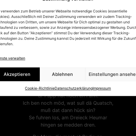
un Himmelfahrt es Vaterdach
em Wonnemonat Mai,
 verwenden zum Betrieb unserer Webseite notwendige Cookies (essentielle
kies). Ausschließlich mit Deiner Zustimmung verwenden wir zudem Tracking-
dann fahre mer en et Jröne ren,
hnologien von Dritten, um unsere Webseite für Dich optimal zu gestalten und
en dä schöne Westerwald,
tlaufend zu verbessern, sowie zur Anzeige interessensbezogener Werbung. Durc
jo wo de Luff su fresch,
ck auf den Button “Akzeptieren” stimmst Du der Verwendung dieser Tracking-
hnologien zu. Deine Zustimmung kannst Du jederzeit mit Wirkung für die Zukunf
wo d’r Bösch jot rüch,
errufen.
wo die Bäche klor un kalt,
Jo am Donnersdach es Himmelfahrt,
nste verwalten
do fahre m‘r en d’r Westerwald
1. Des Morjens fröh öm halver aach,
Akzeptieren
Ablehnen
Einstellungen anseh
jo do fing alles an.
Et Stina knatsch, de Mamm die bröllt,
Cookie-Richtlinie
Datenschutzerklärung
Impressum
dr Papp hät noch en Fahn.
Ich ben noch möd, wat sull dä Quatsch,
muß dat dann hück sin?
Se fuhren los, am Dreieck Heumar
hingen se medden dren.