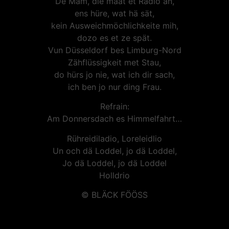
De Mam, die maat et Radio an,
ens hüre, wat hä sät,
kein Ausweichmöchlichkeite mih,
dozo es et ze spät.
Vun Düsseldorf bes Limburg-Nord
Zähflüssigkeit met Stau,
do hürs jo nie, wat ich dir sach,
ich ben jo nur ding Frau.
Refrain:
Am Donnersdach es Himmelfahrt…
Rühreidiladio, Loreleidlio
Un och dä Loddel, jo dä Loddel,
Jo dä Loddel, jo dä Loddel
Holldrio
© BLÄCK FÖÖSS