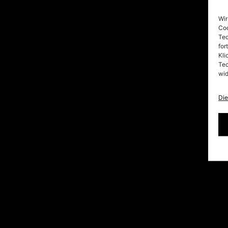
Wir
Coo
Tec
for
Kli
Tec
wid
Die