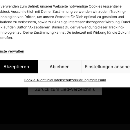
 verwenden zum Betrieb unserer Webseite notwendige Cookies (essentielle
kies). Ausschließlich mit Deiner Zustimmung verwenden wir zudem Tracking-
hnologien von Dritten, um unsere Webseite für Dich optimal zu gestalten und
tlaufend zu verbessern, sowie zur Anzeige interessensbezogener Werbung. Durc
ck auf den Button “Akzeptieren” stimmst Du der Verwendung dieser Tracking-
hnologien zu. Deine Zustimmung kannst Du jederzeit mit Wirkung für die Zukunf
errufen.
nste verwalten
Akzeptieren
Ablehnen
Einstellungen anseh
Z HÄT DAT SCHMITZE B
Cookie-Richtlinie
Datenschutzerklärung
Impressum
Zurück zum Lied-Verzeichnis