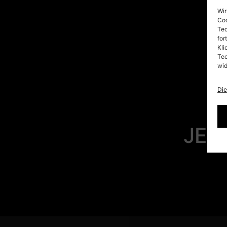
Wir
Coo
Tec
for
Kli
Tec
wid
Die
JET