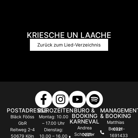
KRIESCHE UN LAACHE
Zurück zum Lied-Verzeichnis
POSTADRESSE
BÜROZEITEN
BÜRO &
MANAGEMEN
BOOKING
& BOOKING
Bläck Fööss
Montag: 10.00
KARNEVAL
Matthias
GbR
– 17.00 Uhr
Andrea
Becker
0221-
Reitweg 2-4
Dienstag:
Schneider
0221-
1691433
50679 Köln
10.00 – 16.00