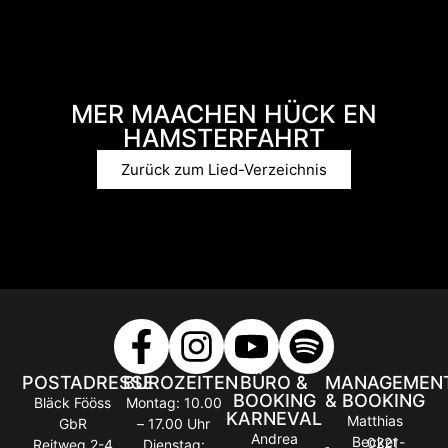
MER MAACHEN HÜCK EN
HAMSTERFAHRT
Zurück zum Lied-Verzeichnis
POSTADRESSE
BÜROZEITEN
BÜRO &
MANAGEMEN
BOOKING
& BOOKING
Bläck Fööss
Montag: 10.00
KARNEVAL
Matthias
GbR
– 17.00 Uhr
Andrea
Becker
0221-
Reitweg 2-4
Dienstag: