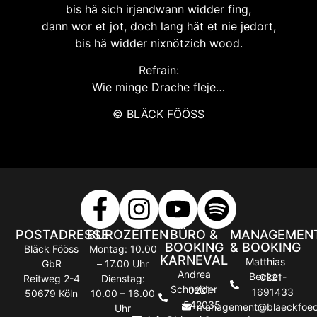
bis hä sich irjendwann widder fing,
dann wor et jot, doch lang hät et nie jedort,
bis hä widder nixnötzich wood.
Refrain:
Wie minge Drache fleje…
© BLÄCK FÖÖSS
POSTADRESSE
BÜROZEITEN
BÜRO &
MANAGEMEN
BOOKING
& BOOKING
Bläck Fööss
Montag: 10.00
KARNEVAL
Matthias
GbR
– 17.00 Uhr
Andrea
Becker
0221-
Reitweg 2-4
Dienstag:
Schneider
0221-
1691433
50679 Köln
10.00 – 16.00
542035
management@blaeckfoeo
Uhr