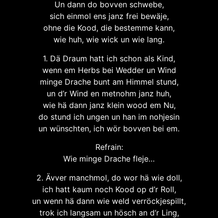
Un dann do bovven schwebe,
sich einmol ens janz frei bewäje,
ohne die Kood, die bestemme kann,
wie huh, wie wick un wie lang.
1. Dä Draum hatt ich schon als Kind,
wenn em Herbs bei Wedder un Wind
minge Drache bunt am Himmel stund,
un d’r Wind en metnohm janz huh,
wie hä dann janz klein wood em Nu,
do stund ich ungen un han im nohjesin
un wünschten, ich wör bovven bei em.
Refrain:
Wie minge Drache fleje…
2. Ävver manchmol, do wor hä wie doll,
ich hatt kaum noch Kood op d’r Roll,
un wenn hä dann wie weld verröckjespillt,
trok ich langsam un hösch an d‘r Ling,