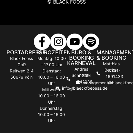
© BLÄCK FÖÖSS
POSTADRESSE
BÜROZEITEN
BÜRO &
MANAGEMEN
BOOKING
& BOOKING
Bläck Fööss
Montag: 10.00
KARNEVAL
Matthias
GbR
– 17.00 Uhr
Andrea
Becker
0221-
Reitweg 2-4
Dienstag:
Schneider
0221-
1691433
50679 Köln
10.00 – 16.00
542035
management@blaeckfoeo
Uhr
info@blaeckfoeoess.de
Mittwoch:
10.00 – 16.00
Uhr
Donnerstag:
10.00 – 16.00
Uhr