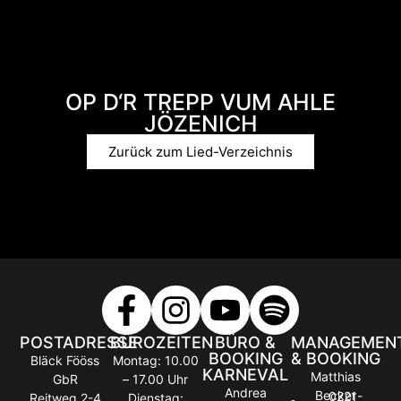
OP D‘R TREPP VUM AHLE
JÖZENICH
Zurück zum Lied-Verzeichnis
POSTADRESSE
BÜROZEITEN
BÜRO &
MANAGEMEN
BOOKING
& BOOKING
Bläck Fööss
Montag: 10.00
KARNEVAL
Matthias
GbR
– 17.00 Uhr
Andrea
Becker
0221-
Reitweg 2-4
Dienstag: