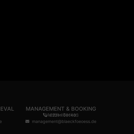
NEVAL
MANAGEMENT & BOOKING
Matthias Becker
0221-1691433
e
management@blaeckfoeoess.de