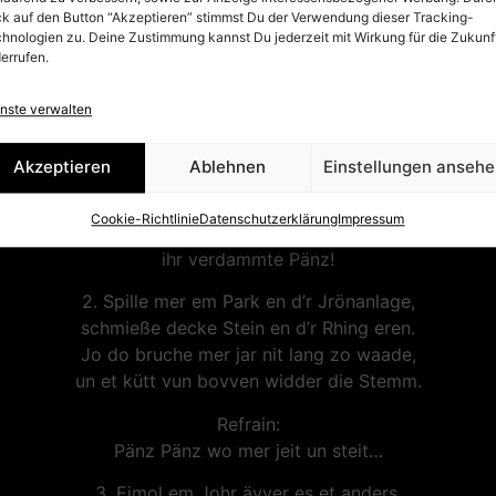
1. Spille mer em Hus oder och em Keller,
ck auf den Button “Akzeptieren” stimmst Du der Verwendung dieser Tracking-
et es janz ejal, wie mer et mät.
hnologien zu. Deine Zustimmung kannst Du jederzeit mit Wirkung für die Zukunf
Ob mer sich no zänk oder leis deit schwade,
errufen.
kütt dann janz bestemmp einer dä sät:
nste verwalten
Refrain:
Pänz, Pänz, wo mer jeit un steit
Akzeptieren
Ablehnen
Einstellungen anseh
nur Pänz Pänz Pänz!
Maat üch fott, he hat ehr nix verlore,
Cookie-Richtlinie
Datenschutzerklärung
Impressum
ihr verdammte Pänz,
ihr verdammte Pänz!
2. Spille mer em Park en d’r Jrönanlage,
schmieße decke Stein en d’r Rhing eren.
Jo do bruche mer jar nit lang zo waade,
un et kütt vun bovven widder die Stemm.
Refrain:
Pänz Pänz wo mer jeit un steit…
3. Eimol em Johr ävver es et anders,