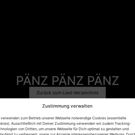
PÄNZ PÄNZ PÄNZ
Zurück zum Lied-Verzeichnis
Zustimmung verwalten
Musik: Neil Young
 verwenden zum Betrieb unserer Webseite notwendige Cookies (essentielle
kies). Ausschließlich mit Deiner Zustimmung verwenden wir zudem Tracking-
Text: Neil Young; Kölscher Spezialtext: Bläck Fööss
hnologien von Dritten, um unsere Webseite für Dich optimal zu gestalten und
tlaufend zu verbessern, sowie zur Anzeige interessensbezogener Werbung. Durc