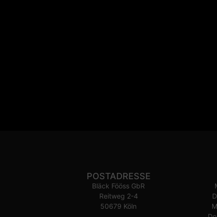
POSTADRESSE
Bläck Fööss GbR
Reitweg 2-4
D
50679 Köln
M
Do