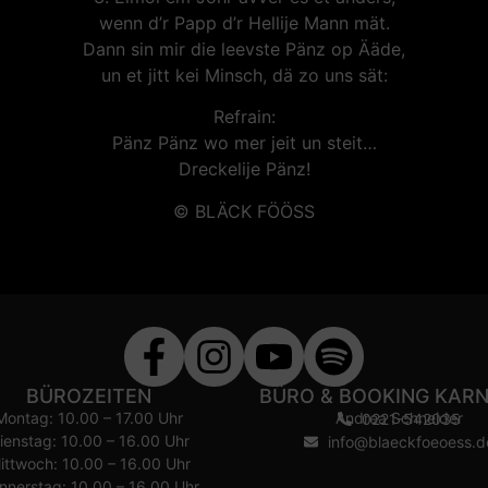
wenn d’r Papp d’r Hellije Mann mät.
Dann sin mir die leevste Pänz op Ääde,
un et jitt kei Minsch, dä zo uns sät:
Refrain:
Pänz Pänz wo mer jeit un steit…
Dreckelije Pänz!
© BLÄCK FÖÖSS
BÜROZEITEN
BÜRO & BOOKING KAR
Montag: 10.00 – 17.00 Uhr
Andrea Schneider
0221-542035
ienstag: 10.00 – 16.00 Uhr
info@blaeckfoeoess.d
ittwoch: 10.00 – 16.00 Uhr
nnerstag: 10.00 – 16.00 Uhr