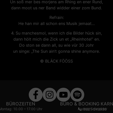
Un soß mer bes morjens am Rhing en ener Rund,
dann moot us ner Band widder einer zom Bund.
Refrain:
He han mir all schon ens Musik jemaat…
4. Su manchesmol, wenn ich die Bilder hück sin,
dann hölt mich die Zick un et „Rheinhotel“ en.
Do ston se dann all, su wie vür 30 Johr
un singe: „The Sun ain’t gonna shine anymore.
© BLÄCK FÖÖSS
BÜROZEITEN
BÜRO & BOOKING KAR
Montag: 10.00 – 17.00 Uhr
Andrea Schneider
0221-542035