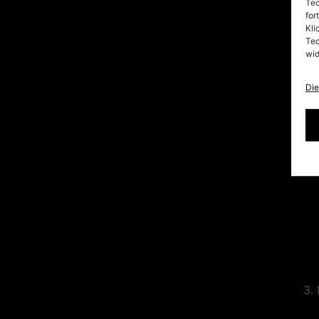
Tec
for
Kli
Tec
wid
Die
3. 