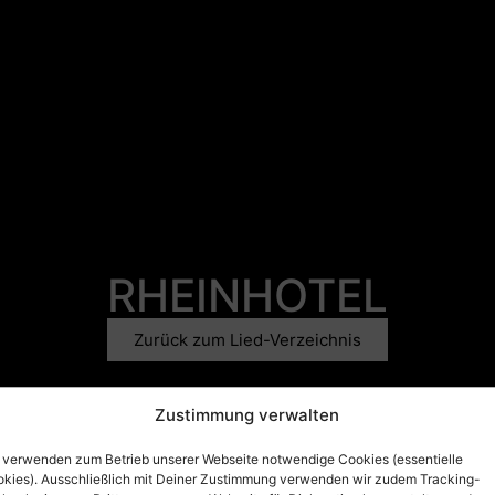
RHEINHOTEL
Zurück zum Lied-Verzeichnis
Zustimmung verwalten
Musik: H. Knipp
Text: Bläck Fööss
 verwenden zum Betrieb unserer Webseite notwendige Cookies (essentielle
kies). Ausschließlich mit Deiner Zustimmung verwenden wir zudem Tracking-
Verlag: Moeve-Musik / Manuskript