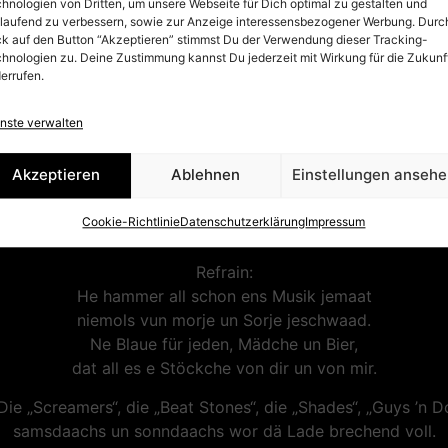
hnologien von Dritten, um unsere Webseite für Dich optimal zu gestalten und
Jahr: 1994
tlaufend zu verbessern, sowie zur Anzeige interessensbezogener Werbung. Durc
ck auf den Button “Akzeptieren” stimmst Du der Verwendung dieser Tracking-
1. He an dä Stell, su vür knapp 30 Johr,
hnologien zu. Deine Zustimmung kannst Du jederzeit mit Wirkung für die Zukunf
he hammer jestande, jedräump un lange Hoor.
errufen.
De Jittar jeschnapp, op de Bühn, letzte Rund.
Zum vierte Mol „Help“ weil et Gerti drop stund.
nste verwalten
2. Blome em Hoor, „Sergeant Pepper“ em Kopp,
Akzeptieren
Ablehnen
Einstellungen anseh
un doch wood sich druße öm de Mädche jeklopp.
Wocheneng, Razzia, zehn Uhr vorbei,
Cookie-Richtlinie
Datenschutzerklärung
Impressum
ming Fründin erwisch, keinen Ausweis dobei.
Refrain:
He hammer all schon ens Musik jemaat
niemols vun morje un Sorje jeschwaad.
Ne Blaue für jeden, Mädche un Bier,
dat all es e Stöckche von dir un von mir.
Die „Screamers“, die „Beat Stones“, die „Shades“, „Guys ’n Do
samsdaachs un sonndaachs wor dä Lade brechend voll.