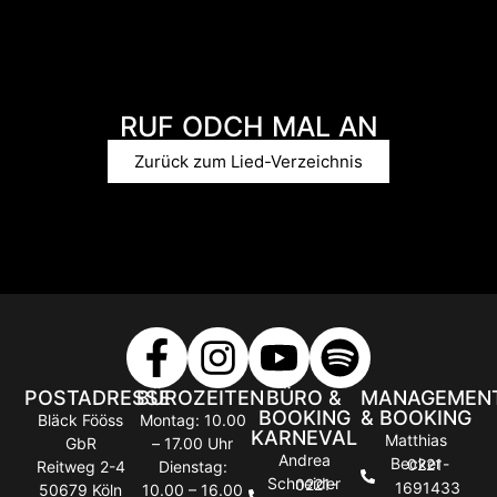
RUF ODCH MAL AN
Zurück zum Lied-Verzeichnis
POSTADRESSE
BÜROZEITEN
BÜRO &
MANAGEMEN
BOOKING
& BOOKING
Bläck Fööss
Montag: 10.00
KARNEVAL
Matthias
GbR
– 17.00 Uhr
Andrea
Becker
0221-
Reitweg 2-4
Dienstag:
Schneider
0221-
1691433
50679 Köln
10.00 – 16.00