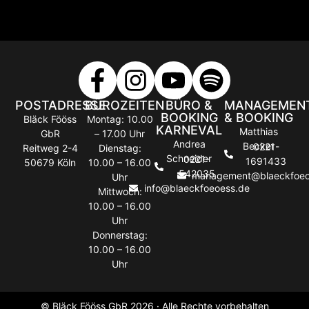
POSTADRESSE
BÜROZEITEN
BÜRO &
MANAGEMEN
BOOKING
& BOOKING
Bläck Fööss
Montag: 10.00
KARNEVAL
Matthias
GbR
– 17.00 Uhr
Andrea
Becker
0221-
Reitweg 2-4
Dienstag:
Schneider
0221-
1691433
50679 Köln
10.00 – 16.00
542035
management@blaeckfoeo
Uhr
info@blaeckfoeoess.de
Mittwoch:
10.00 – 16.00
Uhr
Donnerstag:
10.00 – 16.00
Uhr
© Bläck Fööss GbR 2026 · Alle Rechte vorbehalten