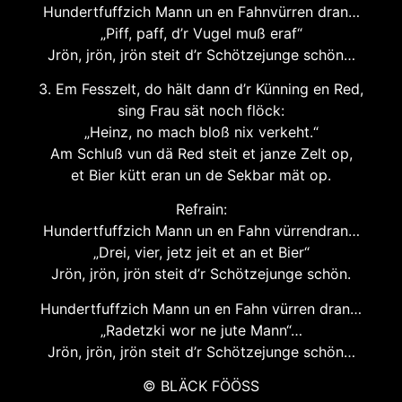
Hundertfuffzich Mann un en Fahnvürren dran…
„Piff, paff, d’r Vugel muß eraf“
Jrön, jrön, jrön steit d’r Schötzejunge schön…
3. Em Fesszelt, do hält dann d’r Künning en Red,
sing Frau sät noch flöck:
„Heinz, no mach bloß nix verkeht.“
Am Schluß vun dä Red steit et janze Zelt op,
et Bier kütt eran un de Sekbar mät op.
Refrain:
Hundertfuffzich Mann un en Fahn vürrendran…
„Drei, vier, jetz jeit et an et Bier“
Jrön, jrön, jrön steit d’r Schötzejunge schön.
Hundertfuffzich Mann un en Fahn vürren dran…
„Radetzki wor ne jute Mann“…
Jrön, jrön, jrön steit d’r Schötzejunge schön…
© BLÄCK FÖÖSS