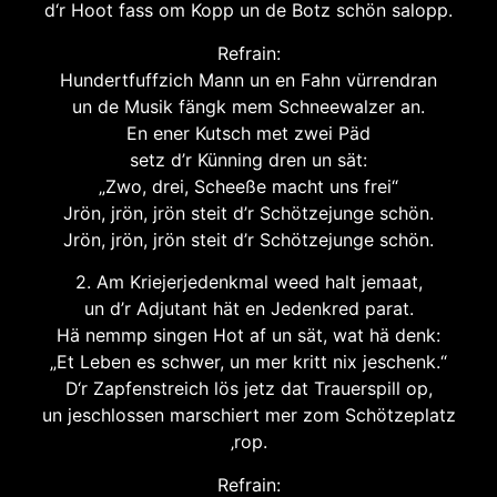
d‘r Hoot fass om Kopp un de Botz schön salopp.
Refrain:
Hundertfuffzich Mann un en Fahn vürrendran
un de Musik fängk mem Schneewalzer an.
En ener Kutsch met zwei Päd
setz d’r Künning dren un sät:
„Zwo, drei, Scheeße macht uns frei“
Jrön, jrön, jrön steit d’r Schötzejunge schön.
Jrön, jrön, jrön steit d’r Schötzejunge schön.
2. Am Kriejerjedenkmal weed halt jemaat,
un d’r Adjutant hät en Jedenkred parat.
Hä nemmp singen Hot af un sät, wat hä denk:
„Et Leben es schwer, un mer kritt nix jeschenk.“
D‘r Zapfenstreich lös jetz dat Trauerspill op,
un jeschlossen marschiert mer zom Schötzeplatz
‚rop.
Refrain: