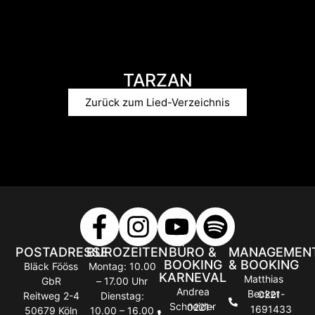
TARZAN
Zurück zum Lied-Verzeichnis
POSTADRESSE
BÜROZEITEN
BÜRO &
MANAGEMEN
BOOKING
& BOOKING
Bläck Fööss
Montag: 10.00
KARNEVAL
Matthias
GbR
– 17.00 Uhr
Andrea
Becker
0221-
Reitweg 2-4
Dienstag:
Schneider
0221-
1691433
50679 Köln
10.00 – 16.00