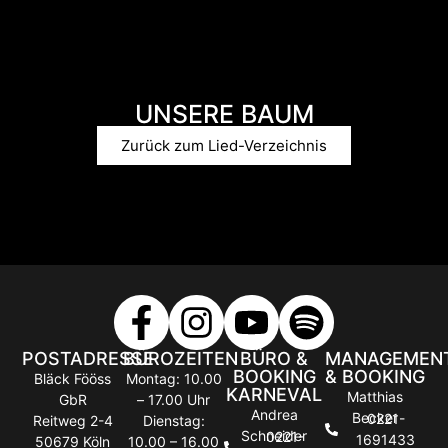
UNSERE BAUM
Zurück zum Lied-Verzeichnis
POSTADRESSE
BÜROZEITEN
BÜRO &
MANAGEMEN
BOOKING
& BOOKING
Bläck Fööss
Montag: 10.00
KARNEVAL
Matthias
GbR
– 17.00 Uhr
Andrea
Becker
0221-
Reitweg 2-4
Dienstag:
Schneider
0221-
1691433
50679 Köln
10.00 – 16.00