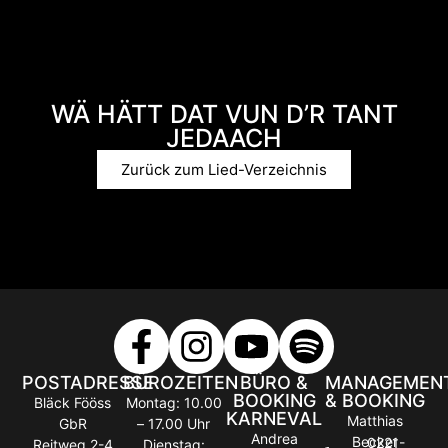
WÄ HÄTT DAT VUN D’R TANT
JEDAACH
Zurück zum Lied-Verzeichnis
POSTADRESSE
BÜROZEITEN
BÜRO &
MANAGEMEN
BOOKING
& BOOKING
Bläck Fööss
Montag: 10.00
KARNEVAL
Matthias
GbR
– 17.00 Uhr
Andrea
Becker
0221-
Reitweg 2-4
Dienstag: