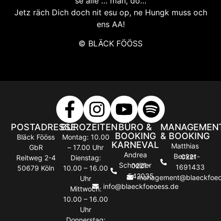
se alle … man, do…
Jetz räch Dich doch nit esu op, ne Hungk muss och
ens AA!
© BLÄCK FÖÖSS
POSTADRESSE
BÜROZEITEN
BÜRO &
MANAGEMEN
BOOKING
& BOOKING
Bläck Fööss
Montag: 10.00
KARNEVAL
Matthias
GbR
– 17.00 Uhr
Andrea
Becker
0221-
Reitweg 2-4
Dienstag:
Schneider
0221-
1691433
50679 Köln
10.00 – 16.00
542035
management@blaeckfoeo
Uhr
info@blaeckfoeoess.de
Mittwoch:
10.00 – 16.00
Uhr
Donnerstag: