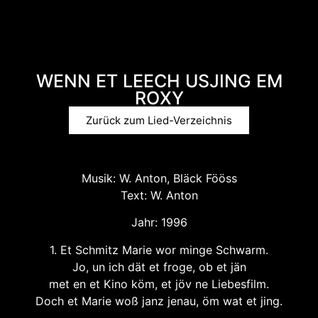
WENN ET LEECH USJING EM
ROXY
Zurück zum Lied-Verzeichnis
Musik: W. Anton, Bläck Fööss
Text: W. Anton
Jahr: 1996
1. Et Schmitz Marie wor minge Schwarm.
Jo, un ich dät et froge, ob et jän
met en et Kino köm, et jöv ne Liebesfilm.
Doch et Marie woß janz jenau, öm wat et jing.