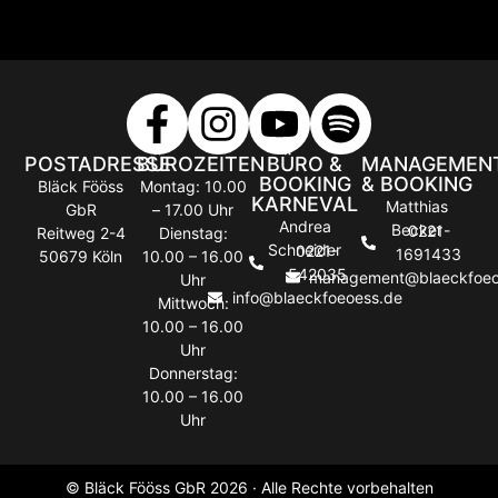
POSTADRESSE
BÜROZEITEN
BÜRO &
MANAGEMEN
BOOKING
& BOOKING
Bläck Fööss
Montag: 10.00
KARNEVAL
Matthias
GbR
– 17.00 Uhr
Andrea
Becker
0221-
Reitweg 2-4
Dienstag:
Schneider
0221-
1691433
50679 Köln
10.00 – 16.00
542035
management@blaeckfoeo
Uhr
info@blaeckfoeoess.de
Mittwoch:
10.00 – 16.00
Uhr
Donnerstag:
10.00 – 16.00
Uhr
© Bläck Fööss GbR 2026 · Alle Rechte vorbehalten