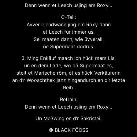
Denn wenn et Leech usjing em Roxy…
C-Teil:
Ävver irjendwann jing em Roxy dann
et Leech für immer us.
Sei maaten dann, wie üvverall,
ne Supermaat dodrus.
3. Ming Enkäuf maach ich hück mem Lis,
un en dem Lade, wo dä Supermaat es,
steit et Marieche röm, et es hück Verkäuferin
an d’r Wooschthek janz hingendurch en d’r letzte
Reih.
Refrain:
Denn wenn et Leech usjing em Roxy…
Un Meßwing en d’r Sakristei.
© BLÄCK FÖÖSS