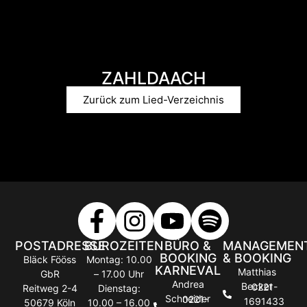
ZAHLDAACH
Zurück zum Lied-Verzeichnis
POSTADRESSE
BÜROZEITEN
BÜRO &
MANAGEMEN
BOOKING
& BOOKING
Bläck Fööss
Montag: 10.00
KARNEVAL
Matthias
GbR
– 17.00 Uhr
Andrea
Becker
0221-
Reitweg 2-4
Dienstag:
Schneider
0221-
1691433
50679 Köln
10.00 – 16.00